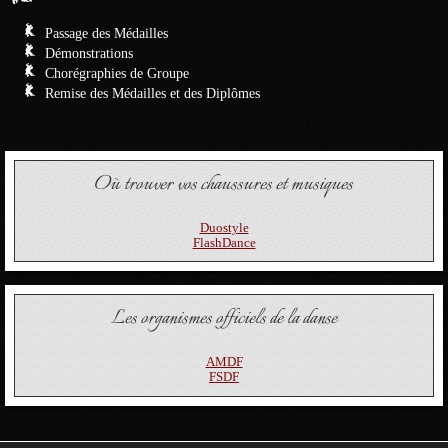
Passage des Médailles
Démonstrations
Chorégraphies de Groupe
Remise des Médailles et des Diplômes
Où trouver vos chaussures et musiques
Duostyle
FlashDance
Les organismes officiels de la danse
AMDF
FSDF