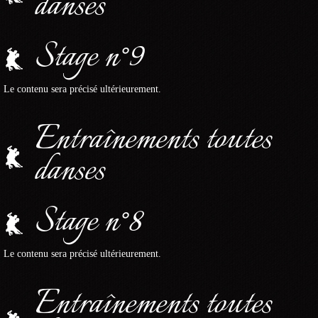
danses
Stage n°9
Le contenu sera précisé ultérieurement.
Entraînements toutes
danses
Stage n°8
Le contenu sera précisé ultérieurement.
Entraînements toutes