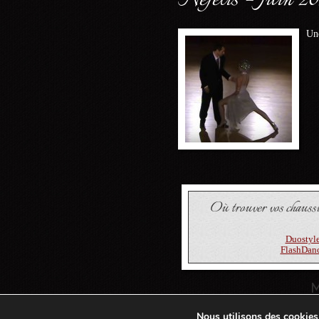
Un
Où trouver vos chauss
Duostyl
FlashDan
M
Nous utilisons des cookies 