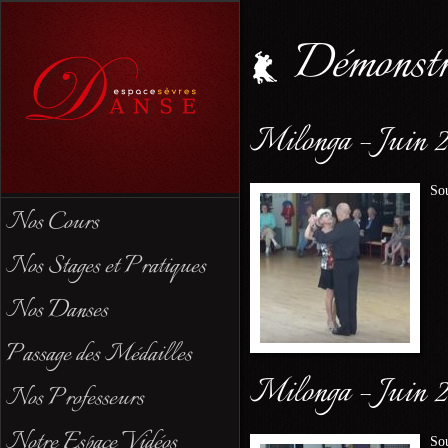
Démonstr
Milonga – Juin 
Sou
Nos Cours
Nos Stages et Pratiques
Nos Danses
Passage des Médailles
Milonga – Juin 2
Nos Professeurs
Notre Espace Vidéos
Sou