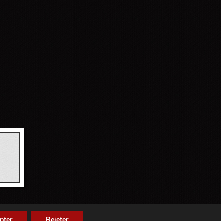
pter
Rejeter