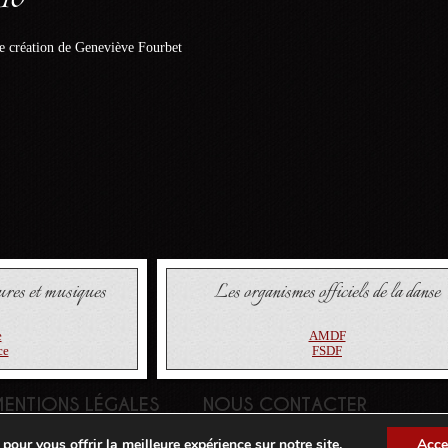
e création de Geneviève Fourbet
ures et musiques
Les organismes officiels de la danse
e
AMDF
ce
FSDF
ENTIONS LÉGALES
NOUS CONTACTER
pour vous offrir la meilleure expérience sur notre site.
Acce
une création