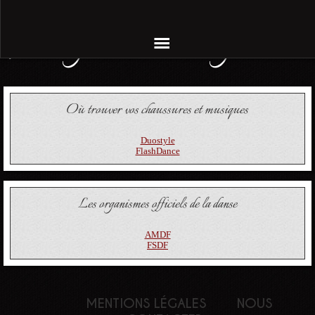
Stage Valse Anglaise
Où trouver vos chaussures et musiques
Duostyle
FlashDance
Les organismes officiels de la danse
AMDF
FSDF
MENTIONS LÉGALES
NOUS