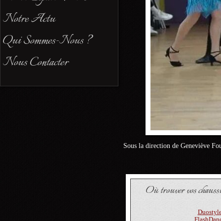
Notre Actu
Qui Sommes-Nous ?
Nous Contacter
Sous la direction de Geneviève Fo
Où trouver vos chauss
Duostyl
FlashDan