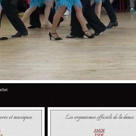
urbet
ures et musiques
Les organismes officiels de la danse
e
AMDF
ce
FSDF