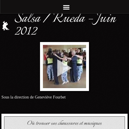
Salsa / Rueda – Juin
2012
Sous la direction de Geneviève Fourbet
Où trouver vos chaussures et musiques