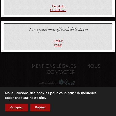
Duostyle
FlashDance
Les organismes officiels de la danse
AMDF
FSDF
MENTIONS LÉGALES
NOUS
CONTACTER
une création
Nous utilisons des cookies pour vous offrir la meilleure
expérience sur notre site.
Accepter
Rejeter