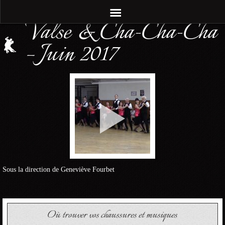
Valse & Cha-Cha-Cha
– Juin 2017
Sous la direction de Geneviève Fourbet
Où trouver vos chaussures et musiques