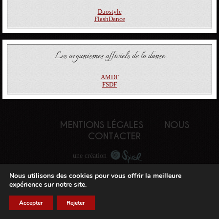
Duostyle
FlashDance
Les organismes officiels de la danse
AMDF
FSDF
MENTIONS LÉGALES
NOUS
CONTACTER
une création
Nous utilisons des cookies pour vous offrir la meilleure
expérience sur notre site.
Accepter
Rejeter